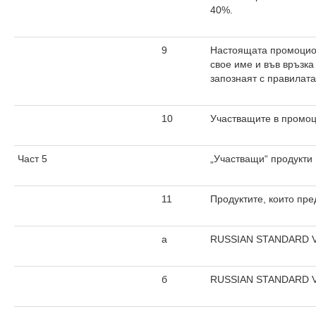
40%.
9
Настоящата промоцион
свое име и във връзка
запознаят с правилат
10
Участващите в промоц
Част 5
„Участващи“ продукти
11
Продуктите, които пре
а
RUSSIAN STANDARD VO
б
RUSSIAN STANDARD VO