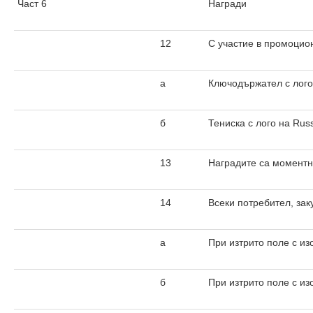
Част 6
Награди
12
С участие в промоцион
а
Ключодържател с лого 
б
Тениска с лого на Rus
13
Наградите са моментни
14
Всеки потребител, зак
а
При изтрито поле с и
б
При изтрито поле с из