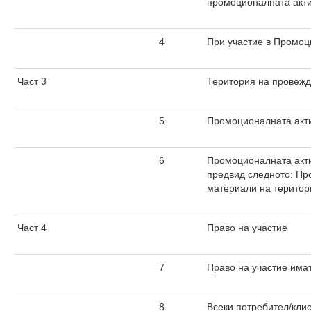
промоционалната акти
4
При участие в Промоци
Част 3
Територия на провежд
5
Промоционалната акти
6
Промоционалната акти
предвид следното: Пр
материали на територи
Част 4
Право на участие
7
Право на участие имат
8
Всеки потребител/клие