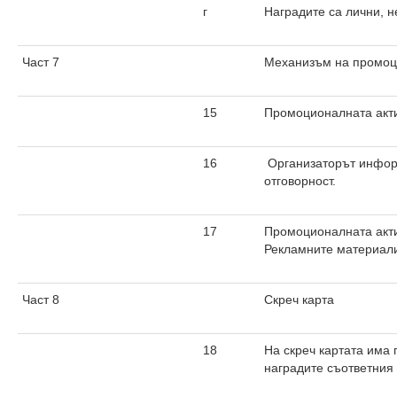
г
Наградите са лични, н
Част 7
Механизъм на промоц
15
Промоционалната акти
16
Организаторът информ
отговорност.
17
Промоционалната акти
Рекламните материали
Част 8
Скреч карта
18
На скреч картата има 
наградите съответния 