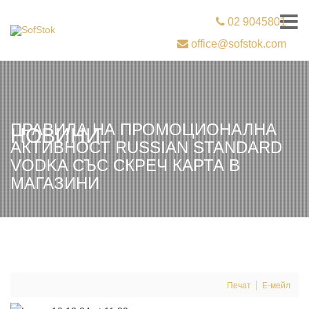
02 9045801
office@sofstok.com
ПРАВИЛА НА ПРОМОЦИОНАЛНА
НОВИНИ
АКТИВНОСТ RUSSIAN STANDARD
VODKA СЪС СКРЕЧ КАРТА В
МАГАЗИНИ
Печат
Е-мейл