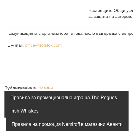
Настоящите Общи услов
за защита на авторско
Комуникацията с организатора, в това число във връзка с въп
Е – mail:
office@sofstok.com
Публикувана в
Новини
Правила за промоционална игра на The Pogues
Irish Whiskey
Правила на промоция Nemiroff в магазини Аванти