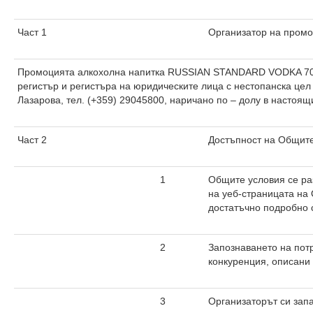
Част 1
Организатор на промо
Промоцията алкохолна напитка RUSSIAN STANDARD VODKA 700 ml
регистър и регистъра на юридическите лица с нестопанска цел
Лазарова, тел. (+359) 29045800, наричано по – долу в настоя
Част 2
Достъпност на Общите
1
Общите условия се ра
на уеб-страницата на
достатъчно подробно 
2
Запознаването на потр
конкуренция, описани 
3
Организаторът си запа