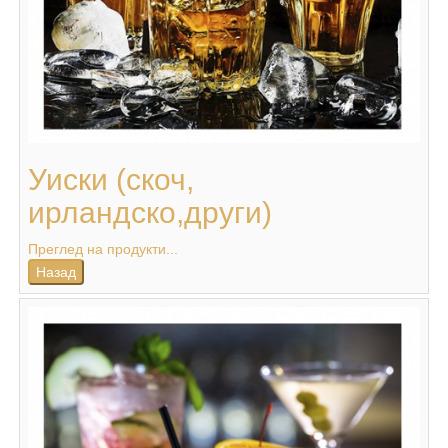
Уиски (скоч,
ирландско,други)
Преглед на продукти...