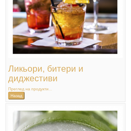
Ликьори, битери и
диджестиви
Преглед на продукти...