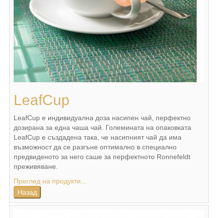
LeafCup
LeafCup е индивидуална доза насипен чай, перфектно
дозирана за една чаша чай. Големината на опаковката
LeafCup e създадена така, че насипният чай да има
възможност да се разгъне оптимално в специално
предвиденото за него саше за перфектното Ronnefeldt
преживяване.
Преглед на продукти...