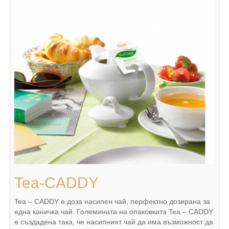
Tea-CADDY
Tea – CADDY e доза насипен чай, перфектно дозирана за
една каничка чай. Големината на опаковката Tea – CADDY
e създадена така, че насипният чай да има възможност да