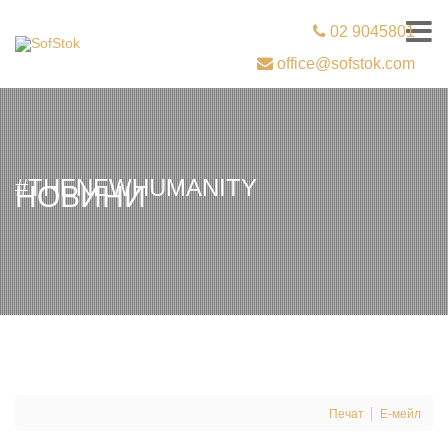
02 9045801
office@sofstok.com
#THENEWHUMANITY
НОВИНИ
Печат
Е-мейл