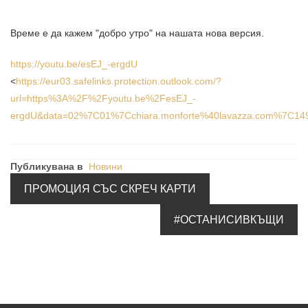
Време е да кажем "добро утро" на нашата нова версия.
https://youtu.be/esEJ_-ergdU
<
https://eur03.safelinks.protection.outlook.com/?
url=https%3A%2F%2Fyoutu.be%2FesEJ_-
ergdU&data=02%7C01%7Cchiara.monforte%40lavazza.com%7C1
Публикувана в
Новини
ПРОМОЦИЯ СЪС СКРЕЧ КАРТИ
#ОСТАНИСИВКЪЩИ