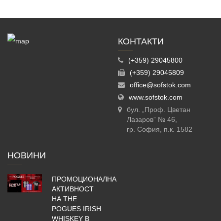
КОНТАКТИ
(+359) 29045800
(+359) 29045809
office@sofstok.com
www.sofstok.com
бул. „Проф. Цветан
Лазаров” № 46,
гр. София, п.к. 1582
НОВИНИ
ПРОМОЦИОНАЛНА
АКТИВНОСТ
НА THE
POGUES IRISH
WHISKEY В