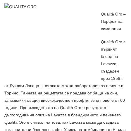
Qualità Oro –
Перфектна
симфония
Qualità Oro е
първият
бленд на
Lavazza,
създаден
през 1956 г.
от Луиджи Лаваца в неговата малка лаборатория за печене в
Торино. Тайната на рецептата се предава от баща на син,
запазвайки същия висококачествен профил вече повече от 60
години. Превъзходството на Qualità Oro е резултат от
дългогодишния опит на Lavazza в блендирането и печенето.
Qualità Oro е символ на това, как Lavazza може да създава
изключителни блендове кафе. Уникална комбинация от 6 вида