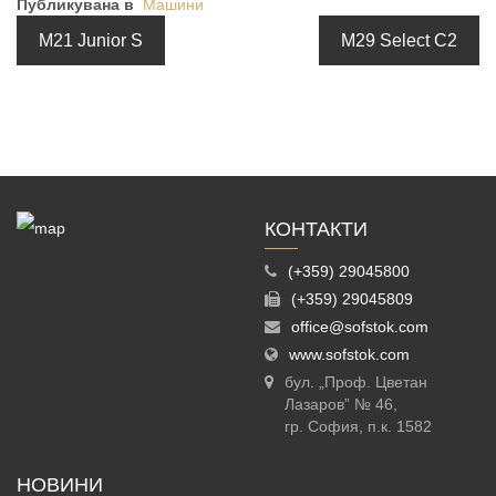
Публикувана в
Машини
M21 Junior S
M29 Select C2
КОНТАКТИ
(+359) 29045800
(+359) 29045809
office@sofstok.com
www.sofstok.com
бул. „Проф. Цветан
Лазаров” № 46,
гр. София, п.к. 1582
НОВИНИ