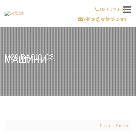
02 9045801
office@sofstok.com
M29 BASIC C3
МАШИНИ
Печат
Е-мейл