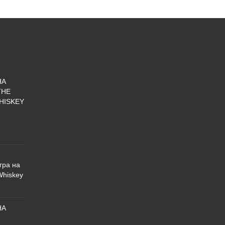
НА
THE
HISKEY
гра на
Whiskey
НА