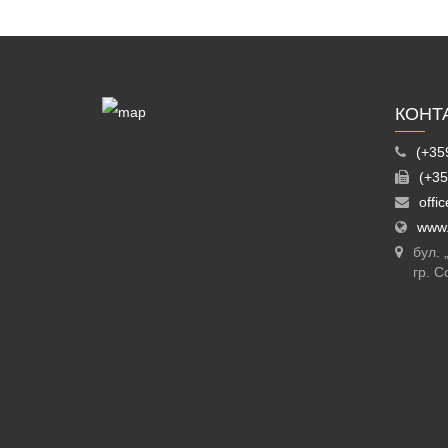
КОНТ
(+35
(+35
offi
www.
бул.
гр. С