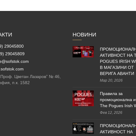
АКТИ
НОВИНИ
9) 29045800
ПРОМОЦИОНАЛ
9) 29045809
АКТИВНОСТ НА 
ce@sofstok.com
POGUES IRISH W
В МАГАЗИНИ ОТ
sofstok.com
ВЕРИГА АВАНТИ
 „Проф. Цветан Лазаров” № 46,
Мар 20, 2026
офия, п.к. 1582
Правила за
промоционална и
The Pogues Irish 
Фев 12, 2026
ПРОМОЦИОНАЛ
АКТИВНОСТ НА