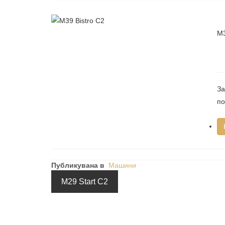
M3
За
по
Публикувана в
Машини
M29 Start C2