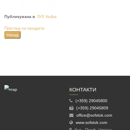
Публикувана в
D/S Vodka
Преглед на продукта
КОНТАКТИ
(+359) 29045800
(+359) 29045809
office@sofstok.com
www.sofstok.com
бул. „Проф. Цветан