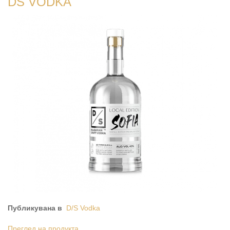
DS VODKA
Публикувана в
D/S Vodka
Преглед на продукта