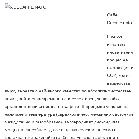
Caffè
Decaffeinato
Lavazza
използва
иновативния
процес на
екстракция с
CO2, който
въздейства
върху зърната с най-високо качество по абсолютно естествен
начин, който същевременно е и селективен, запазвайки
органолептични свойства на кафето. В прецизни условия на
налягане и температура (свръхкритично, междинно състояние
между течно и газообразно), въглеродният диоксид има
мощната способност да се свързва селективно само с
кофеина, екстрахирайки го, без да уврежда ароматните