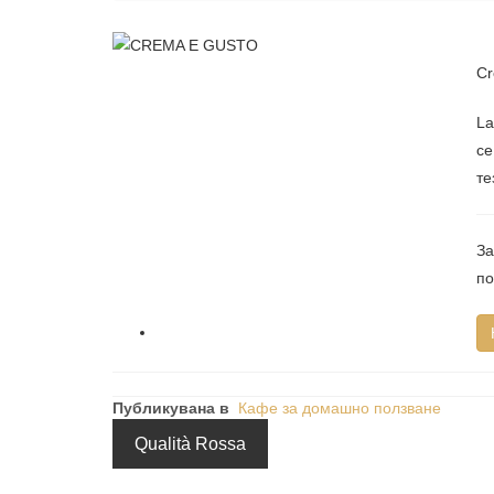
Cr
La
се
те
За
по
Публикувана в
Кафе за домашно ползване
Qualità Rossa