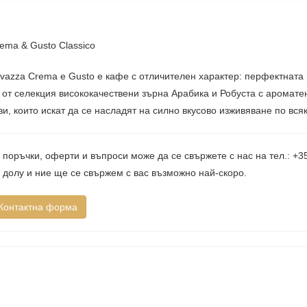
ema & Gusto Classico
vazza Crema e Gusto е кафе с отличителен характер: перфектната 
 от селекция висококачествени зърна Арабика и Робуста с аромате
зи, които искат да се насладят на силно вкусово изживяване по вся
 поръчки, оферти и въпроси може да се свържете с нас на тел.: +
 долу и ние ще се свържем с вас възможно най-скоро.
Контактна форма