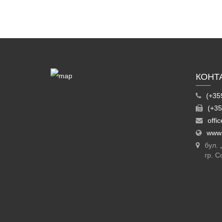
КОНТ
(+35
(+35
offi
www.
бул.
гр. С