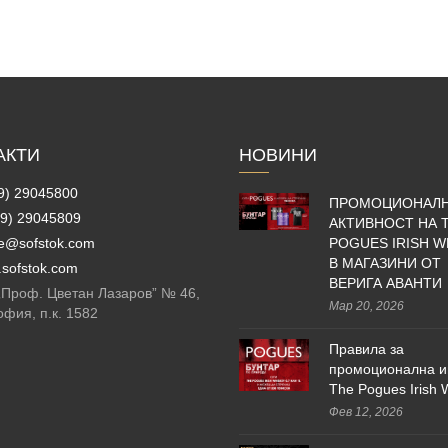
АКТИ
НОВИНИ
9) 29045800
ПРОМОЦИОНАЛ
9) 29045809
АКТИВНОСТ НА 
ce@sofstok.com
POGUES IRISH W
В МАГАЗИНИ ОТ
sofstok.com
ВЕРИГА АВАНТИ
 „Проф. Цветан Лазаров” № 46,
Мар 20, 2026
офия, п.к. 1582
Правила за
промоционална и
The Pogues Irish 
Фев 12, 2026