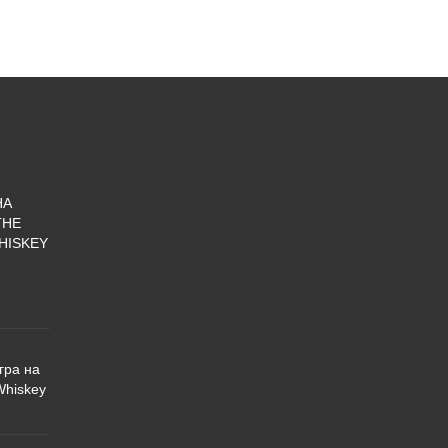
НА
THE
HISKEY
гра на
Whiskey