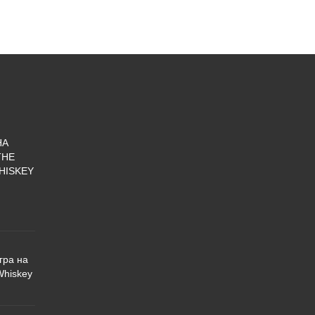
НА
THE
HISKEY
гра на
Whiskey