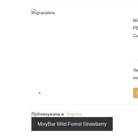
Mi
PE
Си
За
по
Публикувана в
Сиропи
MixyBar Wild Forest Strawberry