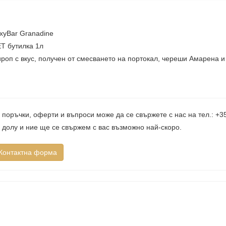
xyBar Granadine
T бутилка 1л
роп с вкус, получен от смесването на портокал, череши Амарена 
 поръчки, оферти и въпроси може да се свържете с нас на тел.: +
 долу и ние ще се свържем с вас възможно най-скоро.
Контактна форма