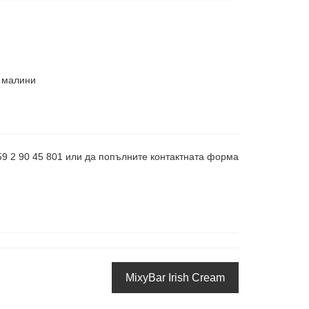
и малини
359 2 90 45 801 или да попълните контактната форма
MixyBar Irish Cream