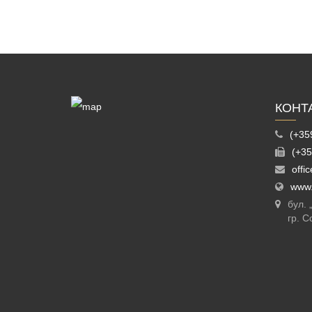
КОНТ
(+35
(+35
offi
www.
бул.
гр. С