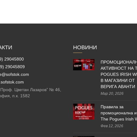
АКТИ
НОВИНИ
9) 29045800
ПРОМОЦИОНАЛ
9) 29045809
АКТИВНОСТ НА 
ce@sofstok.com
POGUES IRISH W
В МАГАЗИНИ ОТ
sofstok.com
ВЕРИГА АВАНТИ
 „Проф. Цветан Лазаров” № 46,
Мар 20, 2026
офия, п.к. 1582
Правила за
промоционална и
The Pogues Irish 
Фев 12, 2026